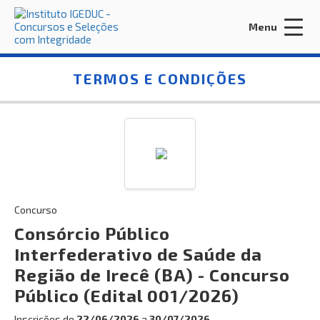
Menu
Acessar Área do Candidato:
TERMOS E CONDIÇÕES
ENTRAR
Esqueci a minha senha
Concurso
Consórcio Público
INÍCIO
Interfederativo de Saúde da
Região de Irecê (BA) - Concurso
CONTRATE-NOS
Público (Edital 001/2026)
EDITORA IGEDUC
Inscrições de
22/06/2026
a
30/07/2026