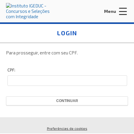
Menu
Acessar Área do Candidato:
LOGIN
Para prosseguir, entre com seu CPF.
CPF:
ENTRAR
Esqueci a minha senha
CONTINUAR
INÍCIO
CONTRATE-NOS
Preferências de cookies
EDITORA IGEDUC