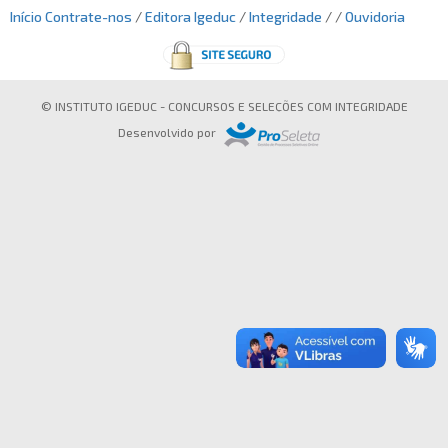
Início
Contrate-nos
/
Editora Igeduc
/
Integridade
/ /
Ouvidoria
INTEGRIDADE
OUVIDORIA
© INSTITUTO IGEDUC - CONCURSOS E SELEÇÕES COM INTEGRIDADE
Busca:
Desenvolvido por
BUSCAR