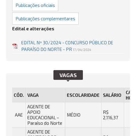
Publicações oficiais
Publicações complementares
Edital e alterações
EDITAL Nº 30/2024 - CONCURSO PÚBLICO DE
PARAÍSO DO NORTE - PR
17/04/2024
VAGAS
CAR
CÓD.
VAGA
ESCOLARIDADE
SALÁRIO
HOR
AGENTE DE
APOIO
R$
AAE
MÉDIO
4
EDUCACIONAL -
2.116,37
Paraíso do Norte
AGENTE DE