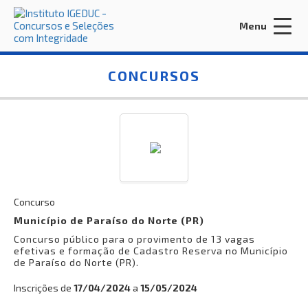
Menu
Acessar Área do Candidato:
CONCURSOS
ENTRAR
Esqueci a minha senha
Concurso
Município de Paraíso do Norte (PR)
Concurso público para o provimento de 13 vagas
INÍCIO
efetivas e formação de Cadastro Reserva no Município
de Paraíso do Norte (PR).
CONTRATE-NOS
Inscrições de
17/04/2024
a
15/05/2024
EDITORA IGEDUC