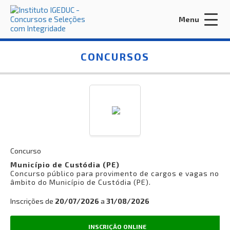
Menu
Acessar Área do Candidato:
CONCURSOS
ENTRAR
Esqueci a minha senha
Concurso
Município de Custódia (PE)
Concurso público para provimento de cargos e vagas no
INÍCIO
âmbito do Município de Custódia (PE).
CONTRATE-NOS
Inscrições de
20/07/2026
a
31/08/2026
EDITORA IGEDUC
INSCRIÇÃO ONLINE