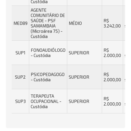
Custódia
AGENTE
COMUNITÁRIO DE
SAÚDE - PSF
R$
40
MED89
MÉDIO
SAMAMBAIA
3.242,00
se
(Microárea 75) -
Custódia
FONOAUDIÓLOGO
R$
40
SUP1
SUPERIOR
- Custódia
2.000,00
se
PSICOPEDAGOGO
R$
40
SUP2
SUPERIOR
- Custódia
2.000,00
se
TERAPEUTA
R$
30
SUP3
OCUPACIONAL -
SUPERIOR
2.000,00
se
Custódia