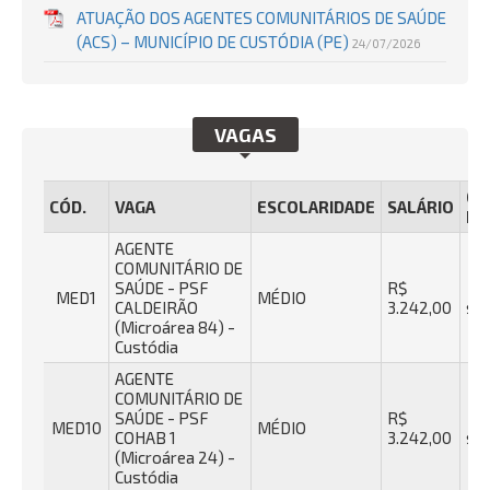
ATUAÇÃO DOS AGENTES COMUNITÁRIOS DE SAÚDE
(ACS) – MUNICÍPIO DE CUSTÓDIA (PE)
24/07/2026
VAGAS
CA
CÓD.
VAGA
ESCOLARIDADE
SALÁRIO
HO
AGENTE
COMUNITÁRIO DE
SAÚDE - PSF
R$
40
MED1
MÉDIO
CALDEIRÃO
3.242,00
se
(Microárea 84) -
Custódia
AGENTE
COMUNITÁRIO DE
SAÚDE - PSF
R$
40
MED10
MÉDIO
COHAB 1
3.242,00
se
(Microárea 24) -
Custódia