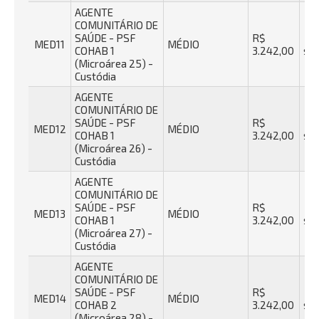
AGENTE
COMUNITÁRIO DE
SAÚDE - PSF
R$
40
MED11
MÉDIO
COHAB 1
3.242,00
se
(Microárea 25) -
Custódia
AGENTE
COMUNITÁRIO DE
SAÚDE - PSF
R$
40
MED12
MÉDIO
COHAB 1
3.242,00
se
(Microárea 26) -
Custódia
AGENTE
COMUNITÁRIO DE
SAÚDE - PSF
R$
40
MED13
MÉDIO
COHAB 1
3.242,00
se
(Microárea 27) -
Custódia
AGENTE
COMUNITÁRIO DE
SAÚDE - PSF
R$
40
MED14
MÉDIO
COHAB 2
3.242,00
se
(Microárea 28) -