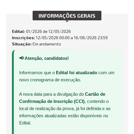
INTEGRIDADE
INFORMAÇÕES GERAIS
OUVIDORIA
Edital:
01/2026 de
12/05/2026
Busca:
Inscrições:
12/05/2026 00:00 a 16/06/2026 23:59
Situação:
Em andamento
📢 Atenção, candidatos!
BUSCAR
Informamos que o
Edital foi atualizado
com um
novo cronograma de execução.
A nova data para a divulgação do
Cartão de
Confirmação de Inscrição (CCI)
, contendo o
local de realização da prova, já foi definida e as
informações atualizadas estão disponíveis no
Edital.