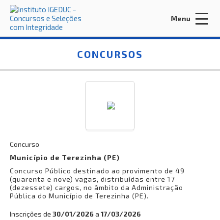
Menu
Acessar Área do Candidato:
CONCURSOS
ENTRAR
Esqueci a minha senha
Concurso
Município de Terezinha (PE)
Concurso Público destinado ao provimento de 49
INÍCIO
(quarenta e nove) vagas, distribuídas entre 17
(dezessete) cargos, no âmbito da Administração
CONTRATE-NOS
Pública do Município de Terezinha (PE).
EDITORA IGEDUC
Inscrições de
30/01/2026
a
17/03/2026