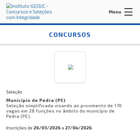
Menu
Acessar Área do Candidato:
CONCURSOS
ENTRAR
Esqueci a minha senha
Seleção
Município de Pedra (PE)
Seleção simplificada visando ao provimento de 170
INÍCIO
vagas em 28 funções no âmbito do município de
Pedra (PE).
CONTRATE-NOS
Inscrições de
26/03/2026
a
27/04/2026
EDITORA IGEDUC