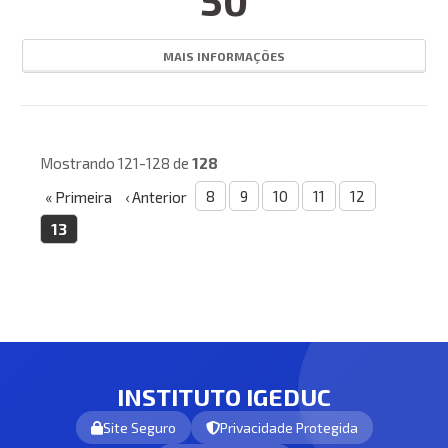
50
MAIS INFORMAÇÕES
Mostrando 121-128 de
128
8
9
10
11
12
« Primeira
‹ Anterior
13
INSTITUTO IGEDUC
Site Seguro
Privacidade Protegida