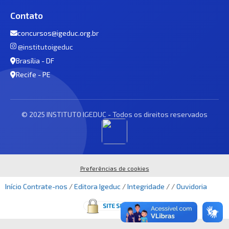
Contato
concursos@igeduc.org.br
@institutoigeduc
Brasília - DF
Recife - PE
© 2025 INSTITUTO IGEDUC - Todos os direitos reservados
Preferências de cookies
Início
Contrate-nos
/
Editora Igeduc
/
Integridade
/ /
Ouvidoria