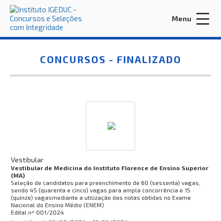
Menu
Acessar Área do Candidato:
CONCURSOS -
FINALIZADO
ENTRAR
Esqueci a minha senha
INÍCIO
Vestibular
Vestibular de Medicina do Instituto Florence de Ensino Superior
CONTRATE-NOS
(MA)
Seleção de candidatos para preenchimento de 60 (sessenta) vagas,
sendo 45 (quarenta e cinco) vagas para ampla concorrência e 15
EDITORA IGEDUC
(quinze) vagasmediante a utilização das notas obtidas no Exame
Nacional do Ensino Médio (ENEM)
INTEGRIDADE
Edital nº
001/2024