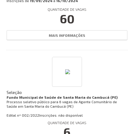
Inscrições de
19/09/2024
a
16/10/2024
OUVIDORIA
QUANTIDADE DE VAGAS
60
Concursos:
INSCRIÇÕES ABERTAS
MAIS INFORMAÇÕES
EM ANDAMENTO
FINALIZADO
EM BREVE
Busca:
Seleção
Fundo Municipal de Saúde de Santa Maria do Cambucá (PE)
Processo seletivo público para 6 vagas de Agente Comunitário de
BUSCAR
Saúde em Santa Maria do Cambucá (PE)
Edital nº
002/2022
Inscrições: não disponível
QUANTIDADE DE VAGAS
6