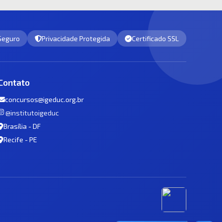
 Seguro
Privacidade Protegida
Certificado SSL
Contato
concursos@igeduc.org.br
@institutoigeduc
Brasília - DF
Recife - PE