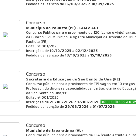
Pedidos de Isenção de
16/09/2025
a
18/09/2025
Concurso
Município do Paulista (PE) - GCM e AGT
Concurso Público para o provimento de 120 (cento e vinte) vaga
de Guarda Civil Municipal e Agente Municipal de Trânsito do Mun
Paulista (PE)
Edital nº
001/2025
Inscrições de
10/10/2025
a
02/12/2025
Pedidos de Isenção de
13/10/2025
a
15/10/2025
Concurso
Secretaria de Educação de
São Bento do Una (PE)
Concurso público para o provimento de 175 vagas em 10 cargos 
Professor, de diversas especialidades, da Secretaria de Educaç
de São Bento do Una/PE.
Edital nº
001/2026
Inscrições de
26/06/2026
a
17/08/2026
INSCRIÇÕES ABERTA
Pedidos de Isenção de
29/06/2026
a
01/07/2026
Concurso
Município de Japaratinga (AL)
Concurso público para o provimento de 134 (cento e trinta e qu