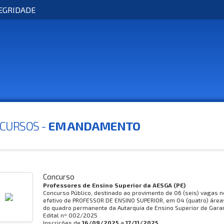
EGRIDADE
CURSOS -
EM ANDAMENTO
Concurso
Professores de Ensino Superior da AESGA (PE)
Concurso Público, destinado ao provimento de 06 (seis) vagas 
efetivo de PROFESSOR DE ENSINO SUPERIOR, em 04 (quatro) área
do quadro permanente da Autarquia de Ensino Superior de Gara
Edital nº
002/2025
Inscrições de
16/09/2025
a
17/11/2025