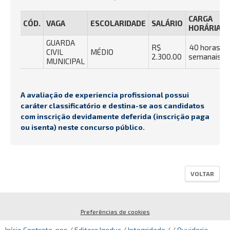
CARGA
CÓD.
VAGA
ESCOLARIDADE
SALÁRIO
HORÁRIA
GUARDA
R$
40 horas
CIVIL
MÉDIO
2.300.00
semanais
MUNICIPAL
A avaliação de experiencia profissional possui
caráter classificatório e destina-se aos candidatos
com inscrição devidamente deferida (inscrição paga
ou isenta) neste concurso público.
VOLTAR
Preferências de cookies
Início
Contrate-nos
/
Editora Igeduc
/
Integridade
/ /
Ouvidoria